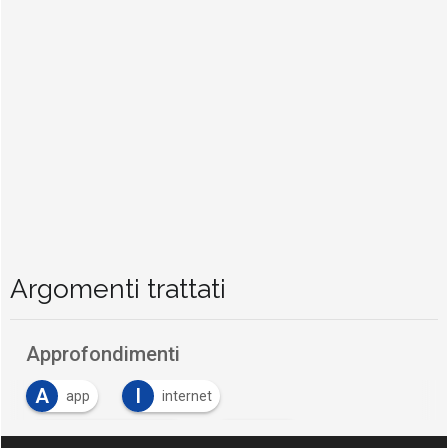
Argomenti trattati
Approfondimenti
A
I
app
internet
P
R
politecnico milano
regioni