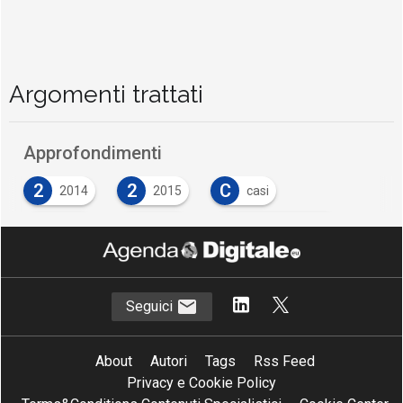
Argomenti trattati
Approfondimenti
2
2
C
2014
2015
casi
C
C
cisco
cloud
collaborazione
I
I
imprese
innovazione
I
M
investimenti
management
Seguici
M
M
manifattura
milano
About
Autori
Tags
Rss Feed
O
P
P
osservatorio
piani
politecnico
Privacy e Cookie Policy