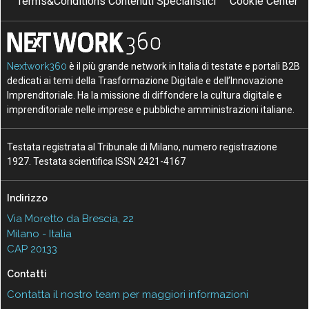
P
R
Terms&Conditions Contenuti Specialistici
Cookie Center
politecnico di milano
ricerca
S
S
S
smart
startup
supply chain
T
V
tecnologie
Valore
Nextwork360
è il più grande network in Italia di testate e portali B2B
dedicati ai temi della Trasformazione Digitale e dell’Innovazione
Imprenditoriale. Ha la missione di diffondere la cultura digitale e
imprenditoriale nelle imprese e pubbliche amministrazioni italiane.
Testata registrata al Tribunale di Milano, numero registrazione
1927. Testata scientifica ISSN 2421-4167
Indirizzo
Via Moretto da Brescia, 22
Milano - Italia
CAP 20133
Contatti
Contatta il nostro team per maggiori informazioni