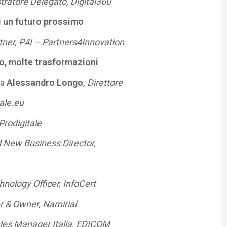
ratore Delegato, Digital360
i un futuro prossimo
tner, P4I – Partners4Innovation
o, molte trasformazioni
da
Alessandro Longo
, Direttore
ale.eu
Prodigitale
d New Business Director,
hnology Officer, InfoCert
r & Owner, Namirial
ales Manager Italia, EDICOM