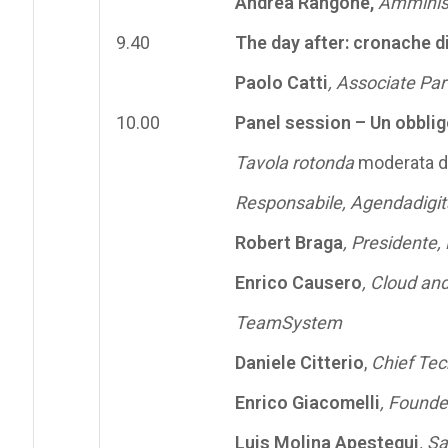
Andrea Rangone,
Amminist
9.40
The day after: cronache d
Paolo Catti
, Associate Par
10.00
Panel session – Un obblig
Tavola rotonda
moderata 
Responsabile, Agendadigit
Robert Braga
, Presidente, 
Enrico Causero
, Cloud an
TeamSystem
Daniele Citterio
,
Chief Tec
Enrico Giacomelli
, Founde
Luis Molina Apestegui
, S