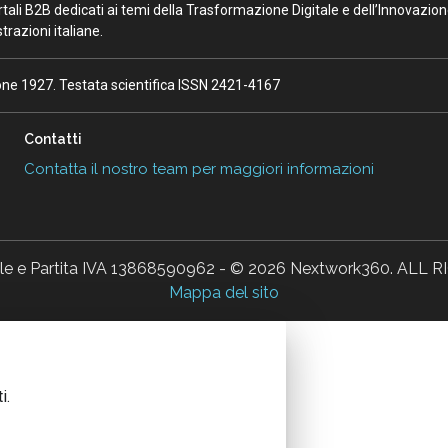
portali B2B dedicati ai temi della Trasformazione Digitale e dell’Innovazio
razioni italiane.
ione 1927. Testata scientifica ISSN 2421-4167
Contatti
Contatta il nostro team per maggiori informazioni
ale e Partita IVA 13868590962 - © 2026 Nextwork360. AL
Mappa del sito
i.