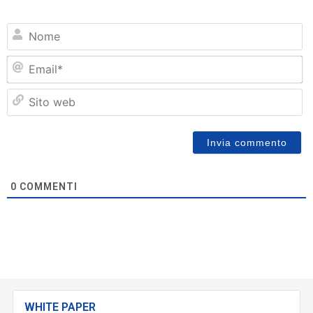
N
Em
Si
w
0
COMMENTI
WHITE PAPER