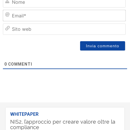
Em
Si
w
0
COMMENTI
WHITEPAPER
NIS2, l’approccio per creare valore oltre la
compliance