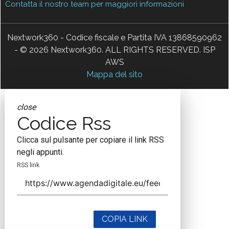
Contatta il nostro team per maggiori informazioni
Nextwork360 - Codice fiscale e Partita IVA 13868590962
- © 2026 Nextwork360. ALL RIGHTS RESERVED. ISP
AWS
Mappa del sito
close
Codice Rss
Clicca sul pulsante per copiare il link RSS
negli appunti.
RSS link
COPIA LINK