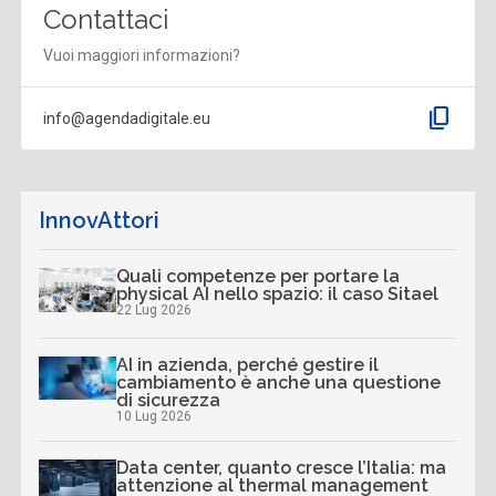
Contattaci
Vuoi maggiori informazioni?
content_copy
info@agendadigitale.eu
InnovAttori
Quali competenze per portare la
physical AI nello spazio: il caso Sitael
22 Lug 2026
AI in azienda, perché gestire il
cambiamento è anche una questione
di sicurezza
10 Lug 2026
Data center, quanto cresce l’Italia: ma
attenzione al thermal management