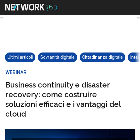
Ultimi articoli
Sovranità digitale
Cittadinanza digitale
Intel
WEBINAR
Business continuity e disaster
recovery: come costruire
soluzioni efficaci e i vantaggi del
cloud