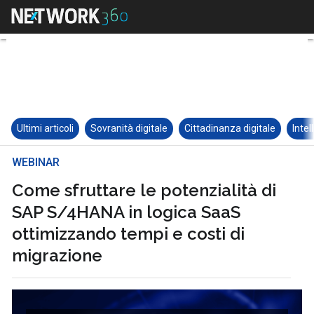
Ultimi articoli
Sovranità digitale
Cittadinanza digitale
Intel
WEBINAR
Come sfruttare le potenzialità di
SAP S/4HANA in logica SaaS
ottimizzando tempi e costi di
migrazione