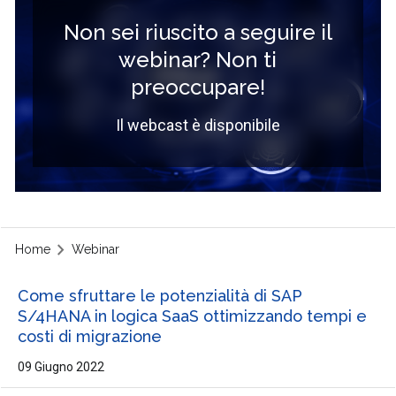
Non sei riuscito a seguire il
webinar? Non ti
preoccupare!
Il webcast è disponibile
Home
Webinar
Come sfruttare le potenzialità di SAP
S/4HANA in logica SaaS ottimizzando tempi e
costi di migrazione
09 Giugno 2022