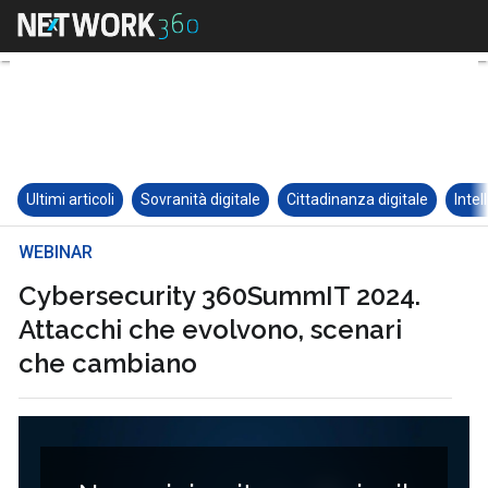
Ultimi articoli
Sovranità digitale
Cittadinanza digitale
Intel
WEBINAR
Cybersecurity 360SummIT 2024.
Attacchi che evolvono, scenari
che cambiano