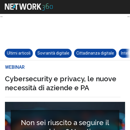
Ultimi articoli
Sovranità digitale
Cittadinanza digitale
Intel
WEBINAR
Cybersecurity e privacy, le nuove
necessità di aziende e PA
Non sei riuscito a seguire il