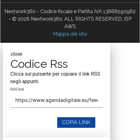
Nextwork360 - Codice fiscale e Partita IVA 13868590962
- © 2026 Nextwork360. ALL RIGHTS RESERVED. ISP
AWS
Mappa del sito
close
Codice Rss
Clicca sul pulsante per copiare il link RSS
negli appunti.
RSS link
COPIA LINK