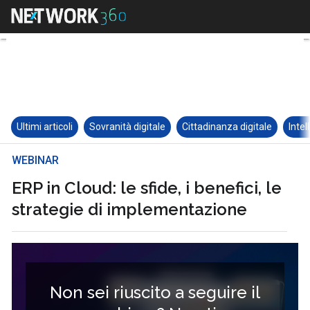
Ultimi articoli
Sovranità digitale
Cittadinanza digitale
Intel
WEBINAR
ERP in Cloud: le sfide, i benefici, le
strategie di implementazione
Non sei riuscito a seguire il