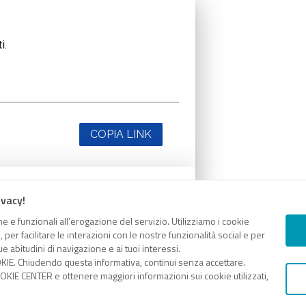
i.
COPIA LINK
ivacy!
i.
e e funzionali all’erogazione del servizio. Utilizziamo i cookie
er facilitare le interazioni con le nostre funzionalità social e per
e abitudini di navigazione e ai tuoi interessi.
KIE. Chiudendo questa informativa, continui senza accettare.
KIE CENTER e ottenere maggiori informazioni sui cookie utilizzati,