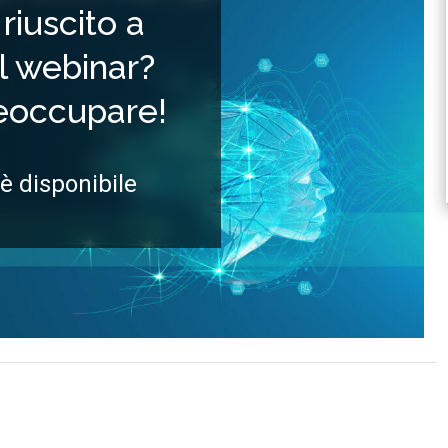
riuscito a
il webinar?
reoccupare!
 è disponibile