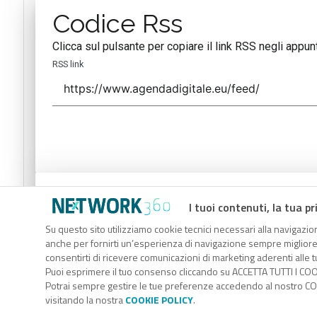
Codice Rss
Clicca sul pulsante per copiare il link RSS negli appunt
RSS link
Codice Rss
I tuoi contenuti, la tua pr
Clicca sul pulsante per copiare il link RSS negli appunt
Su questo sito utilizziamo cookie tecnici necessari alla navigazion
anche per fornirti un’esperienza di navigazione sempre migliore, p
RSS link
consentirti di ricevere comunicazioni di marketing aderenti alle tu
Puoi esprimere il tuo consenso cliccando su ACCETTA TUTTI I COO
Potrai sempre gestire le tue preferenze accedendo al nostro COO
visitando la nostra
COOKIE POLICY
.