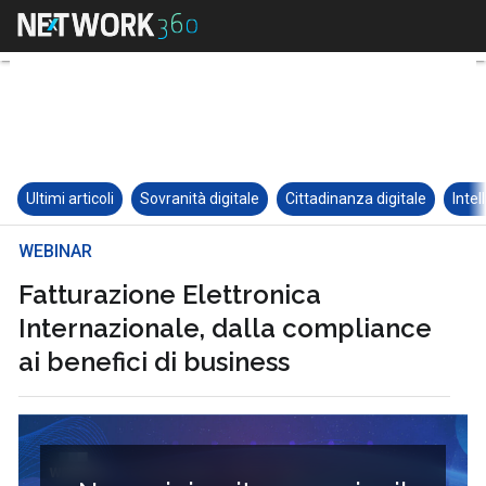
Ultimi articoli
Sovranità digitale
Cittadinanza digitale
Intel
WEBINAR
Fatturazione Elettronica
Internazionale, dalla compliance
ai benefici di business