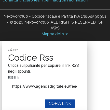
Contatta il nostro team per maggiori informazioni
Nextwork360 - Codice fiscale e Partita IVA 13868590962
- © 2026 Nextwork360. ALL RIGHTS RESERVED. ISP
AWS
Mappa del sito
close
Codice Rss
Clicca sul pulsante per copiare il link RSS
negli appunti.
RSS link
COPIA LINK