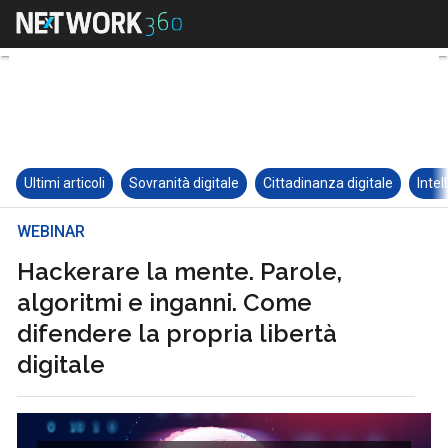
Ultimi articoli
Sovranità digitale
Cittadinanza digitale
Intel
WEBINAR
Hackerare la mente. Parole,
algoritmi e inganni. Come
difendere la propria libertà
digitale