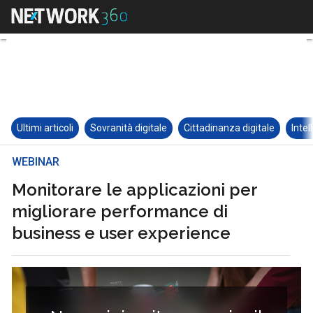
Ultimi articoli
Sovranità digitale
Cittadinanza digitale
Intel
WEBINAR
Monitorare le applicazioni per
migliorare performance di
business e user experience