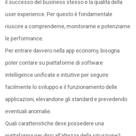
il
successo del business
stesso e
la qualità della
user
experience
. Per questo è fondamentale
riuscire a
comprenderne, monitorarne e potenziarne
le performance
.
Per entrare davvero nella
app economy
,
bisogna
poter contare
su
piattaform
e
di
software
intelligence
unificat
e
e intuitiv
e
per
seguire
facilmente lo
sviluppo
e il
funzionamento
delle
applicazioni, elevandone gli
standard
e prevedendo
eventuali
anomalie
.
Quali caratteristiche deve possedere una
piattaforma per dirsi all'altezza della situazione?