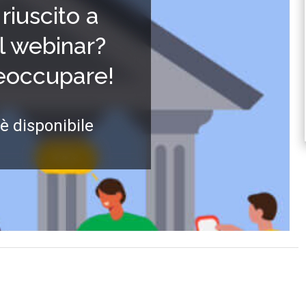
riuscito a
il webinar?
reoccupare!
 è disponibile