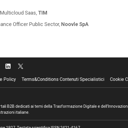
 Multicloud Saas,
TIM
ance Officer Public Sector,
Noovle SpA
e Policy
Terms&Conditions Contenuti Specialistici
Cookie C
portali B2B dedicati ai temi della Trasformazione Digitale e dell’Innovazio
razioni italiane.
ione 1927. Testata scientifica ISSN 2421-4167