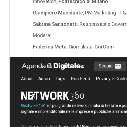
Innovation,
Politecnico di Milano
Giampiero Mucciante
, PM Marketing IT &
Sabrina Sansonetti
, Responsabile Govern
Modera:
Federica Meta
, Giornalista,
CorCom
Seguici
About
Autori
Tags
Rss Feed
Privacy e Cooki
Nextwork360
è il più grande network in Italia di testate e 
digitale e imprenditoriale nelle imprese e pubbliche amminist
Testata registrata al Tribunale di Milano, numero registraz