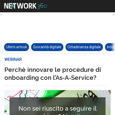
Ultimi articoli
Sovranità digitale
Cittadinanza digitale
Intel
WEBINAR
Perchè innovare le procedure di
onboarding con l’As-A-Service?
Non sei riuscito a seguire il