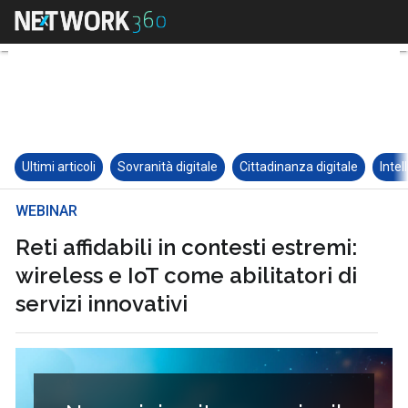
Ultimi articoli
Sovranità digitale
Cittadinanza digitale
Intel
WEBINAR
Reti affidabili in contesti estremi:
wireless e IoT come abilitatori di
servizi innovativi