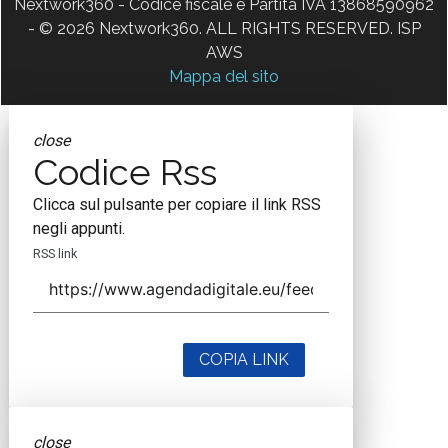
Nextwork360 - Codice fiscale e Partita IVA 13868590962
- © 2026 Nextwork360. ALL RIGHTS RESERVED. ISP
AWS
Mappa del sito
close
Codice Rss
Clicca sul pulsante per copiare il link RSS
negli appunti.
RSS link
COPIA LINK
close