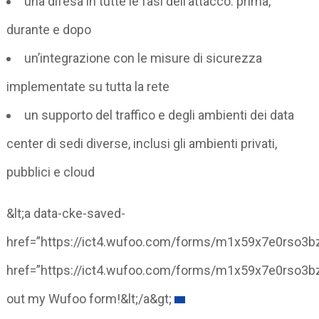
una difesa in tutte le fasi dell’attacco: prima,
durante e dopo
un’integrazione con le misure di sicurezza
implementate su tutta la rete
un supporto del traffico e degli ambienti dei data
center di sedi diverse, inclusi gli ambienti privati,
pubblici e cloud
&lt;a data-cke-saved-
href=”https://ict4.wufoo.com/forms/m1x59x7e0rso3b
href=”https://ict4.wufoo.com/forms/m1x59x7e0rso3bz/
out my Wufoo form!&lt;/a&gt;