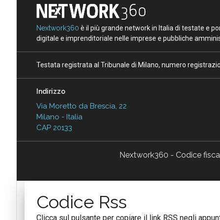
Nextwork360
è il più grande network in Italia di testate e 
digitale e imprenditoriale nelle imprese e pubbliche amminist
Testata registrata al Tribunale di Milano, numero registraz
Indirizzo
Via Moretto da Brescia, 22
Milano - Italia
CAP 20133
Nextwork360 - Codice fisc
Codice Rss
Clicca sul pulsante per copiare il link RSS negli appunt