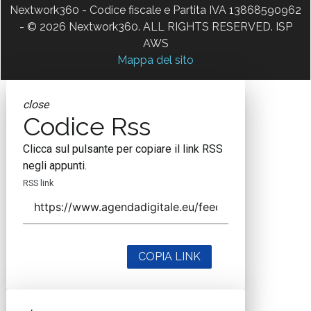
Nextwork360 - Codice fiscale e Partita IVA 13868590962
- © 2026 Nextwork360. ALL RIGHTS RESERVED. ISP
AWS
Mappa del sito
close
Codice Rss
Clicca sul pulsante per copiare il link RSS
negli appunti.
RSS link
COPIA LINK