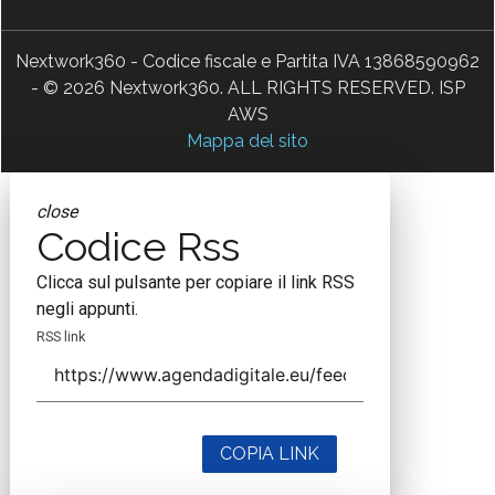
Nextwork360 - Codice fiscale e Partita IVA 13868590962
- © 2026 Nextwork360. ALL RIGHTS RESERVED. ISP
AWS
Mappa del sito
close
Codice Rss
Clicca sul pulsante per copiare il link RSS
negli appunti.
RSS link
COPIA LINK