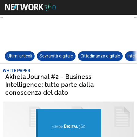
Ultimi articoli
Sovranità digitale
Cittadinanza digitale
Intel
WHITE PAPER
Akhela Journal #2 – Business
Intelligence: tutto parte dalla
conoscenza del dato