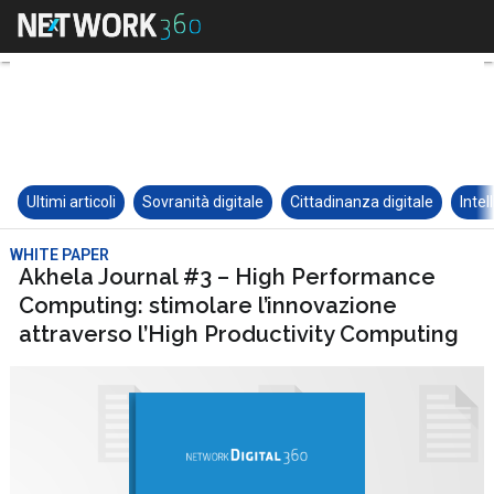
Ultimi articoli
Sovranità digitale
Cittadinanza digitale
Intel
WHITE PAPER
Akhela Journal #3 – High Performance
Computing: stimolare l’innovazione
attraverso l’High Productivity Computing