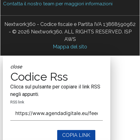
Contatta il nostro team per maggiori informazioni
Nextwork360 - Codice fiscale e Partita IVA 13868590962
- © 2026 Nextwork360. ALL RIGHTS RESERVED. ISP
AWS
Mappa del sito
close
Codice Rss
Clicca sul pulsante per copiare il link RSS
negli appunti.
RSS link
COPIA LINK