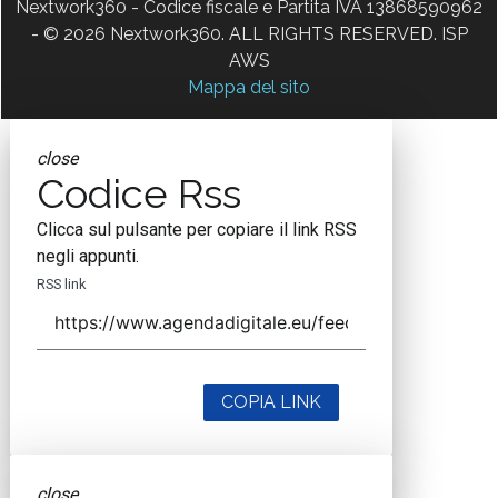
Nextwork360 - Codice fiscale e Partita IVA 13868590962
- © 2026 Nextwork360. ALL RIGHTS RESERVED. ISP
AWS
Mappa del sito
close
Codice Rss
Clicca sul pulsante per copiare il link RSS
negli appunti.
RSS link
COPIA LINK
close