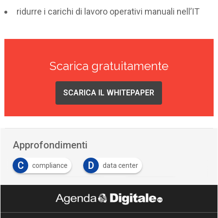
ridurre i carichi di lavoro operativi manuali nell’IT
Scarica gratuitamente
SCARICA IL WHITEPAPER
Approfondimenti
C
D
compliance
data center
D
M
data center automation
Micro Focus
P
P
patching
provisioning