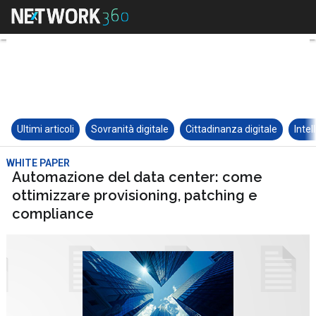
Ultimi articoli
Sovranità digitale
Cittadinanza digitale
Intel
WHITE PAPER
Automazione del data center: come
ottimizzare provisioning, patching e
compliance