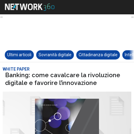
Ultimi articoli
Sovranità digitale
Cittadinanza digitale
Intel
WHITE PAPER
Banking: come cavalcare la rivoluzione
digitale e favorire l’innovazione