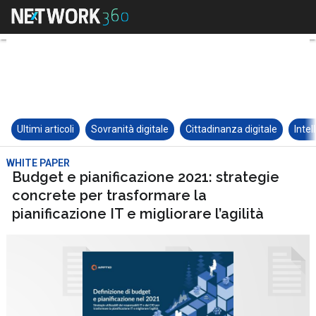
Ultimi articoli
Sovranità digitale
Cittadinanza digitale
Intel
WHITE PAPER
Budget e pianificazione 2021: strategie
concrete per trasformare la
pianificazione IT e migliorare l’agilità