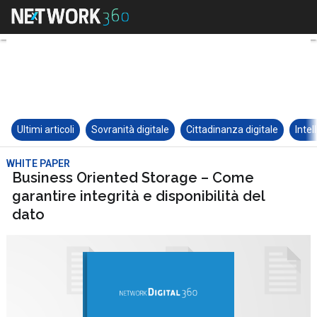
Ultimi articoli
Sovranità digitale
Cittadinanza digitale
Intel
WHITE PAPER
Business Oriented Storage – Come
garantire integrità e disponibilità del
dato