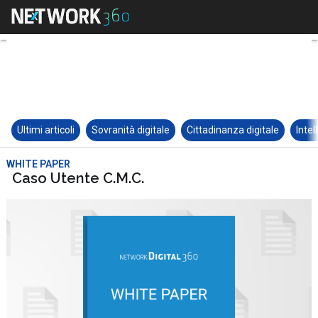
Ultimi articoli
Sovranità digitale
Cittadinanza digitale
Intel
WHITE PAPER
Caso Utente C.M.C.