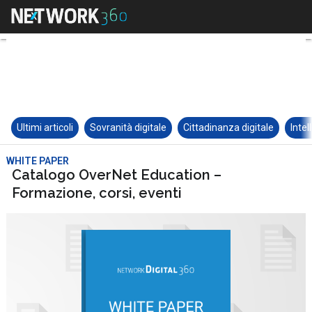
Ultimi articoli
Sovranità digitale
Cittadinanza digitale
Intel
WHITE PAPER
Catalogo OverNet Education –
Formazione, corsi, eventi