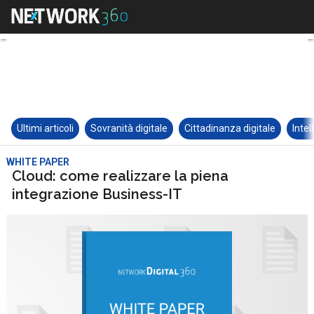
Ultimi articoli
Sovranità digitale
Cittadinanza digitale
Intel
WHITE PAPER
Cloud: come realizzare la piena
integrazione Business-IT