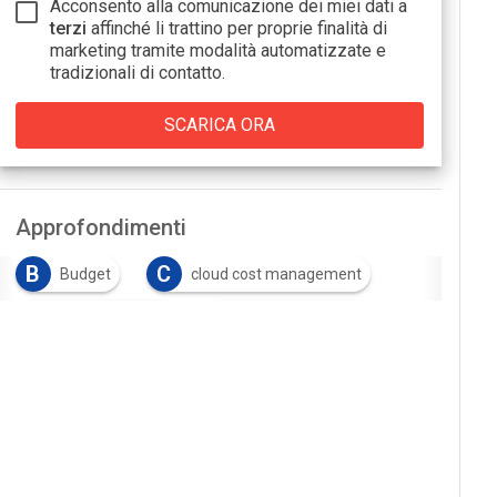
Acconsento alla comunicazione dei miei dati a
terzi
affinché li trattino per proprie finalità di
marketing tramite modalità automatizzate e
tradizionali di contatto.
Approfondimenti
B
C
Budget
cloud cost management
C
I
cloud migration
infrastruttura IT