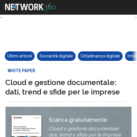
Ultimi articoli
Sovranità digitale
Cittadinanza digitale
Intel
WHITE PAPER
Cloud e gestione documentale:
dati, trend e sfide per le imprese
Scarica gratuitamente
Cloud e gestione documentale:
dati, trend e sfide per le imprese