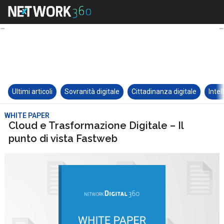
Ultimi articoli
Sovranità digitale
Cittadinanza digitale
Intel
WHITE PAPER
Cloud e Trasformazione Digitale – Il
punto di vista Fastweb