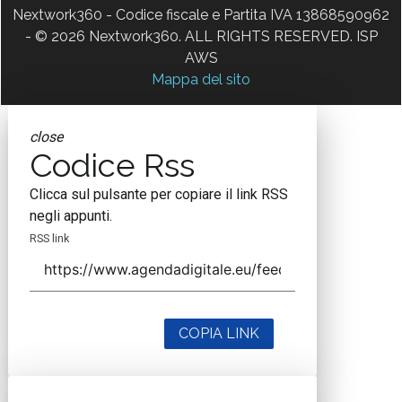
Nextwork360 - Codice fiscale e Partita IVA 13868590962
- © 2026 Nextwork360. ALL RIGHTS RESERVED. ISP
AWS
Mappa del sito
close
Codice Rss
Clicca sul pulsante per copiare il link RSS
negli appunti.
RSS link
COPIA LINK