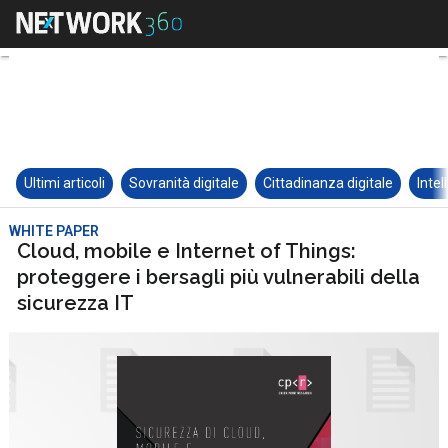
Ultimi articoli
Sovranità digitale
Cittadinanza digitale
Intel
WHITE PAPER
Cloud, mobile e Internet of Things:
proteggere i bersagli più vulnerabili della
sicurezza IT