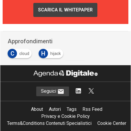
SCARICA IL WHITEPAPER
Approfondimenti
C
H
cloud
hijack
I
M
Internet of Things
mobile
P
S
phishing
sicurezza IT
Seguici
About
Autori
Tags
Rss Feed
Privacy e Cookie Policy
Terms&Conditions Contenuti Specialistici
Cookie Center