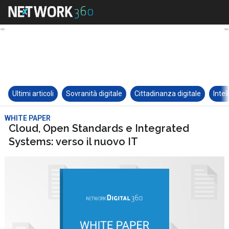
Ultimi articoli
Sovranità digitale
Cittadinanza digitale
Intel
WHITE PAPER
Cloud, Open Standards e Integrated
Systems: verso il nuovo IT