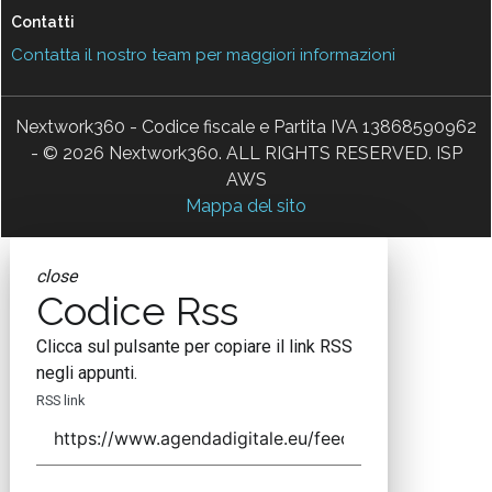
Contatti
Contatta il nostro team per maggiori informazioni
Nextwork360 - Codice fiscale e Partita IVA 13868590962
- © 2026 Nextwork360. ALL RIGHTS RESERVED. ISP
AWS
Mappa del sito
close
Codice Rss
Clicca sul pulsante per copiare il link RSS
negli appunti.
RSS link