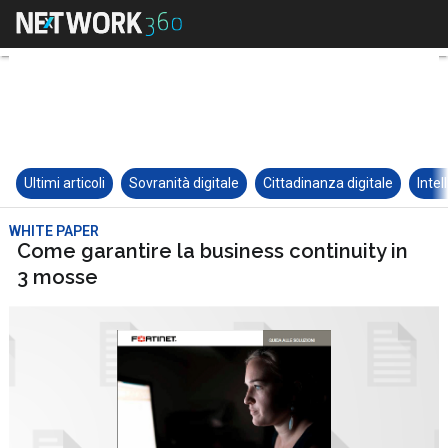
Ultimi articoli
Sovranità digitale
Cittadinanza digitale
Intel
WHITE PAPER
Come garantire la business continuity in
3 mosse