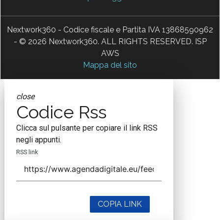
Nextwork360 - Codice fiscale e Partita IVA 13868590962
- © 2026 Nextwork360. ALL RIGHTS RESERVED. ISP
AWS
Mappa del sito
close
Codice Rss
Clicca sul pulsante per copiare il link RSS
negli appunti.
RSS link
COPIA LINK