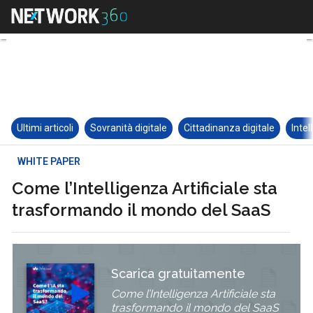
Ultimi articoli
Sovranità digitale
Cittadinanza digitale
Intel
WHITE PAPER
Come l’Intelligenza Artificiale sta
trasformando il mondo del SaaS
Scarica gratuitamente
Come l’Intelligenza Artificiale sta
trasformando il mondo del SaaS