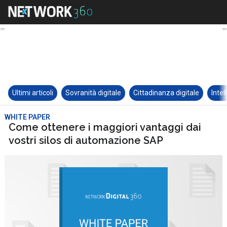
Ultimi articoli
Sovranità digitale
Cittadinanza digitale
Intel
WHITE PAPER
Come ottenere i maggiori vantaggi dai
vostri silos di automazione SAP