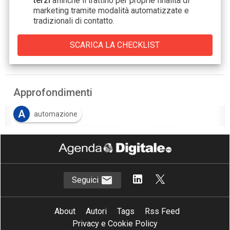
terzi
affinché li trattino per proprie finalità di
marketing tramite modalità automatizzate e
tradizionali di contatto.
Approfondimenti
A
automazione
R
R
Robotic Process Automation
RPA
Seguici
About
Autori
Tags
Rss Feed
Privacy e Cookie Policy