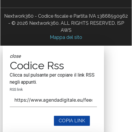
Nextwork360 - Codice fiscale e Partita IVA 13868590962
- © 2026 Nextwork360. ALL RIGHTS RESERVED. ISP
AWS
Mappa del sito
close
Codice Rss
Clicca sul pulsante per copiare il link RSS
negli appunti.
RSS link
COPIA LINK