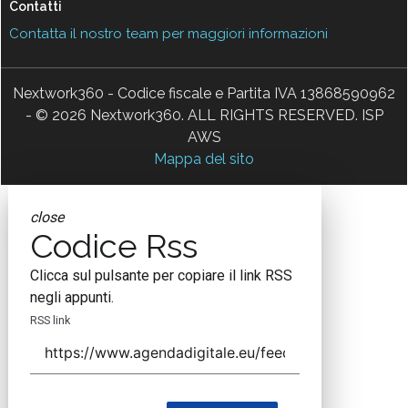
Contatti
Contatta il nostro team per maggiori informazioni
Nextwork360 - Codice fiscale e Partita IVA 13868590962
- © 2026 Nextwork360. ALL RIGHTS RESERVED. ISP
AWS
Mappa del sito
close
Codice Rss
Clicca sul pulsante per copiare il link RSS
negli appunti.
RSS link