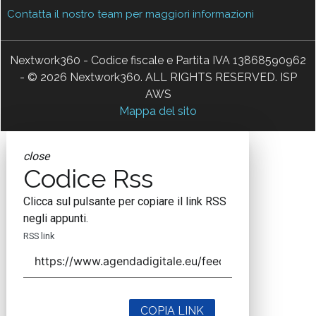
Contatta il nostro team per maggiori informazioni
Nextwork360 - Codice fiscale e Partita IVA 13868590962
- © 2026 Nextwork360. ALL RIGHTS RESERVED. ISP
AWS
Mappa del sito
close
Codice Rss
Clicca sul pulsante per copiare il link RSS
negli appunti.
RSS link
COPIA LINK