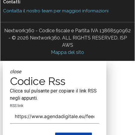
Contatti
Contatta il nostro team per maggiori informazioni
Nextwork360 - Codice fiscale e Partita IVA 13868590962
- © 2026 Nextwork360. ALL RIGHTS RESERVED. ISP
AWS
Mappa del sito
close
Codice Rss
Clicca sul pulsante per copiare il link RSS
negli appunti.
RSS link