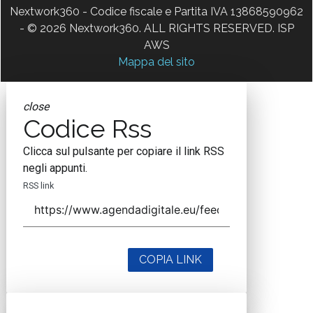
Nextwork360 - Codice fiscale e Partita IVA 13868590962
- © 2026 Nextwork360. ALL RIGHTS RESERVED. ISP
AWS
Mappa del sito
close
Codice Rss
Clicca sul pulsante per copiare il link RSS
negli appunti.
RSS link
COPIA LINK