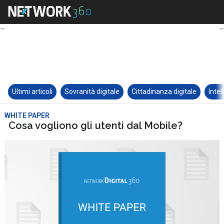
Ultimi articoli
Sovranità digitale
Cittadinanza digitale
Intel
WHITE PAPER
Cosa vogliono gli utenti dal Mobile?