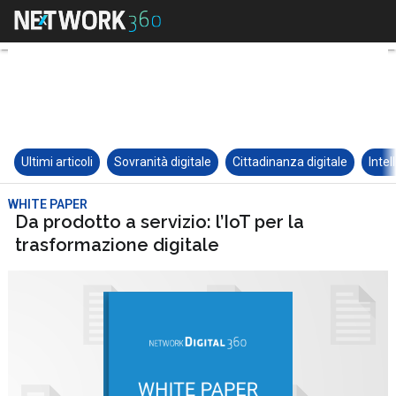
Ultimi articoli
Sovranità digitale
Cittadinanza digitale
Intel
WHITE PAPER
Da prodotto a servizio: l’IoT per la
trasformazione digitale